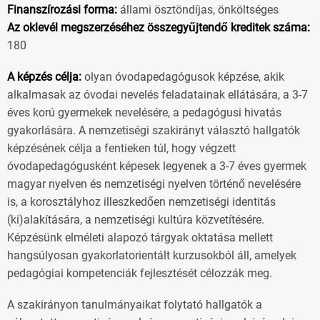
Finanszírozási forma:
állami ösztöndíjas, önköltséges
Az oklevél megszerzéséhez összegyűjtendő kreditek száma:
180
A képzés célja:
olyan óvodapedagógusok képzése, akik
alkalmasak az óvodai nevelés feladatainak ellátására, a 3-7
éves korú gyermekek nevelésére, a pedagógusi hivatás
gyakorlására. A nemzetiségi szakirányt választó hallgatók
képzésének célja a fentieken túl, hogy végzett
óvodapedagógusként képesek legyenek a 3-7 éves gyermek
magyar nyelven és nemzetiségi nyelven történő nevelésére
is, a korosztályhoz illeszkedően nemzetiségi identitás
(ki)alakítására, a nemzetiségi kultúra közvetítésére.
Képzésünk elméleti alapozó tárgyak oktatása mellett
hangsúlyosan gyakorlatorientált kurzusokból áll, amelyek
pedagógiai kompetenciák fejlesztését célozzák meg.
A szakirányon tanulmányaikat folytató hallgatók a