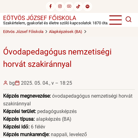
Ugrás
a
EÖTVÖS JÓZSEF FŐISKOLA
tartalomra
Szakértelem, gyakorlat és életre szóló kapcsolatok 1870 óta.
Eötvös József Főiskola
Alapképzések (BA)
Óvodapedagógus nemzetiségi
horvát szakiránnyal
bg
2025. 05. 04., v – 18:25
Képzés megnevezése:
óvodapedagógus nemzetiségi horvát
szakiránnyal
Képzési terület:
pedagógusképzés
Képzés típusa:
alapképzés (BA)
Képzési idő:
6 félév
Képzés munkarendje:
nappali, levelező