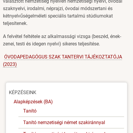
választott nemzetiség nyelvén nemzetiségi nyelvi, óvodai
szaknyelvi, irodalmi, néprajzi, óvodai módszertani és
kétnyelvűségelméleti speciális tartalmú stúdiumokat
teljesítenek.
A felvétel feltétele az alkalmassági vizsga (beszéd, ének-
zenei, testi és idegen nyelvi) sikeres teljesítése.
ÓVODAPEDAGÓGUS SZAK TANTERVI TÁJÉKOZTATÓJA
(2023)
Oldal
KÉPZÉSEINK
menü
Alapképzések (BA)
Tanító
Tanító nemzetiségi német szakiránnyal