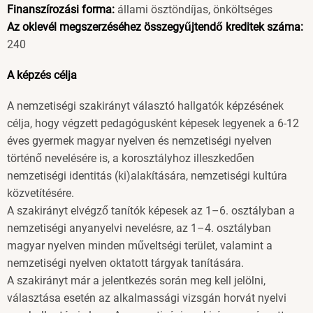
Finanszírozási forma:
állami ösztöndíjas, önköltséges
Az oklevél megszerzéséhez összegyűjtendő kreditek száma:
240
A képzés célja
A nemzetiségi szakirányt választó hallgatók képzésének
célja, hogy végzett pedagógusként képesek legyenek a 6-12
éves gyermek magyar nyelven és nemzetiségi nyelven
történő nevelésére is, a korosztályhoz illeszkedően
nemzetiségi identitás (ki)alakítására, nemzetiségi kultúra
közvetítésére.
A szakirányt elvégző tanítók képesek az 1–6. osztályban a
nemzetiségi anyanyelvi nevelésre, az 1–4. osztályban
magyar nyelven minden műveltségi terület, valamint a
nemzetiségi nyelven oktatott tárgyak tanítására.
A szakirányt már a jelentkezés során meg kell jelölni,
választása esetén az alkalmassági vizsgán horvát nyelvi