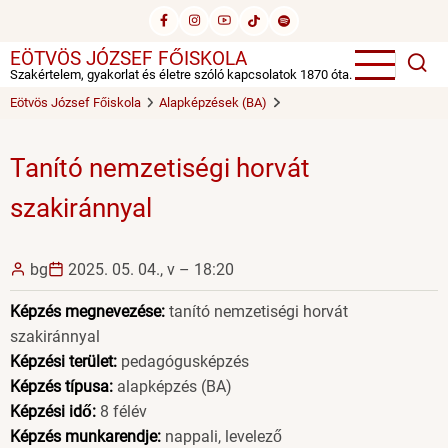
Ugrás
a
EÖTVÖS JÓZSEF FŐISKOLA
tartalomra
Szakértelem, gyakorlat és életre szóló kapcsolatok 1870 óta.
Eötvös József Főiskola
Alapképzések (BA)
Tanító nemzetiségi horvát
szakiránnyal
bg
2025. 05. 04., v – 18:20
Képzés megnevezése:
tanító nemzetiségi horvát
szakiránnyal
Képzési terület:
pedagógusképzés
Képzés típusa:
alapképzés (BA)
Képzési idő:
8 félév
Képzés munkarendje:
nappali, levelező