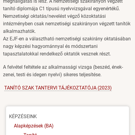
meghallgatás is lesz. A nemzetiségi szakirányon végzett
tanító diplomája C1 típusú nyelvvizsgával egyenértékű.
Nemzetiségi oktatás/nevelést végző közoktatási
intézményben csak nemzetiségi szakirányon végzett tanítók
alkalmazhatók.
Az EJF-en a választható nemzetiségi szakirány oktatásában
nagy képzési hagyománnyal és módszertani
tapasztalatokkal rendelkező oktatók vesznek részt.
A felvétel feltétele az alkalmassági vizsga (beszéd, ének-
zenei, testi és idegen nyelvi) sikeres teljesítése.
TANÍTÓ SZAK TANTERVI TÁJÉKOZTATÓJA (2023)
Oldal
KÉPZÉSEINK
menü
Alapképzések (BA)