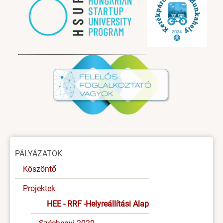
Image
Oldal
PÁLYÁZATOK
menü
Köszöntő
Projektek
HEE - RRF -Helyreállítási Alap