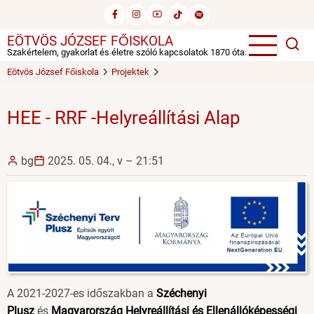
Ugrás
a
EÖTVÖS JÓZSEF FŐISKOLA
tartalomra
Szakértelem, gyakorlat és életre szóló kapcsolatok 1870 óta.
Eötvös József Főiskola
Projektek
HEE - RRF -Helyreállítási Alap
bg
2025. 05. 04., v – 21:51
Image
A 2021-2027-es időszakban a
Széchenyi
Plusz
és
Magyarország Helyreállítási és Ellenállóképességi