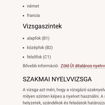
német
francia
Vizsgaszintek
alapfok (B1)
középfok (B2)
felsõfok (C1)
Bővebb információ:
Zöld Út általános nyelv
SZAKMAI NYELVVIZSGA
A vizsga azt méri, hogy a vizsgázó szaknye
milyen szinten képes a nyelvet használni. A
helyzetek, szándékok és feladatok határoz