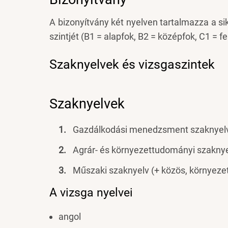
A bizonyítvány két nyelven tartalmazza a si
szintjét (B1 = alapfok, B2 = középfok, C1 = f
Szaknyelvek és vizsgaszintek
Szaknyelvek
Gazdálkodási menedzsment szaknyelv (
Agrár- és környezettudományi szaknyel
Műszaki szaknyelv (+ közös, környezet
A vizsga nyelvei
angol