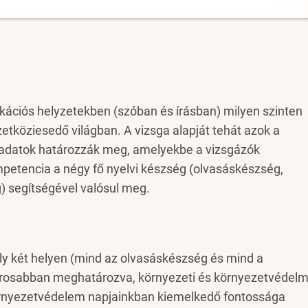
kációs helyzetekben (szóban és írásban) milyen szinten
etköziesedő világban. A vizsga alapját tehát azok a
ladatok határozzák meg, amelyekbe a vizsgázók
petencia a négy fő nyelvi készség (olvasáskészség,
) segítségével valósul meg.
ly két helyen (mind az olvasáskészség és mind a
zorosabban meghatározva, környezeti és környezetvédelm
környezetvédelem napjainkban kiemelkedő fontossága