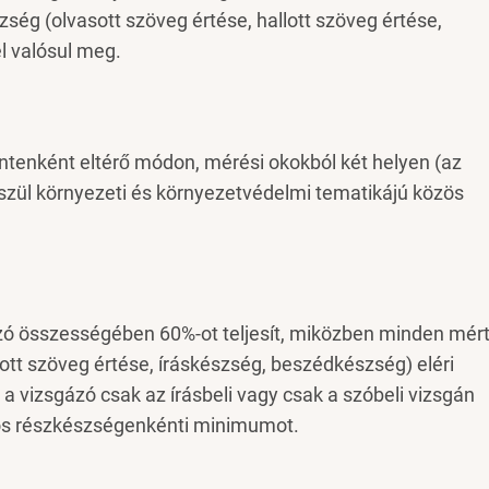
ség (olvasott szöveg értése, hallott szöveg értése,
l valósul meg.
ntenként eltérő módon, mérési okokból két helyen (az
gészül környezeti és környezetvédelmi tematikájú közös
ázó összességében 60%-ot teljesít, miközben minden mér
lott szöveg értése, íráskészség, beszédkészség) eléri
 a vizsgázó csak az írásbeli vagy csak a szóbeli vizsgán
0%-os részkészségenkénti minimumot.