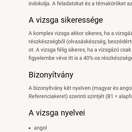
indokolja. A feladatokat és a témaköröket az 
A vizsga sikeressége
A komplex vizsga akkor sikeres, ha a vizsg
részkészségből (olvasáskészség, beszédért
ot. A vizsga félig sikeres, ha a vizsgázó csak
figyelembe véve itt is a 40%-os részkészsé
Bizonyítvány
A bizonyítvány két nyelven (magyar és angol
Referenciakeret) szerinti szintjét (B1 = alapf
A vizsga nyelvei
angol