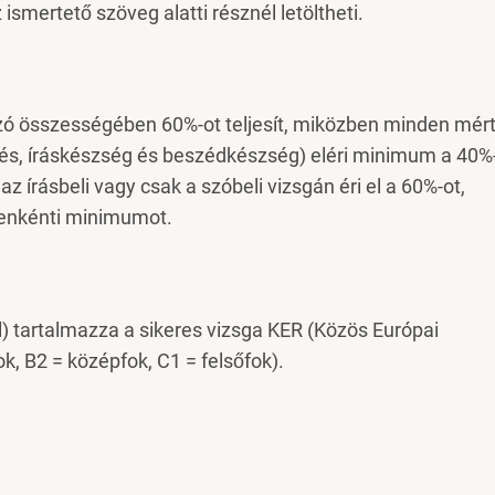
ismertető szöveg alatti résznél letöltheti.
ázó összességében 60%-ot teljesít, miközben minden mér
és, íráskészség és beszédkészség) eléri minimum a 40%
 az írásbeli vagy csak a szóbeli vizsgán éri el a 60%-ot,
genkénti minimumot.
) tartalmazza a sikeres vizsga KER (Közös Európai
ok, B2 = középfok, C1 = felsőfok).