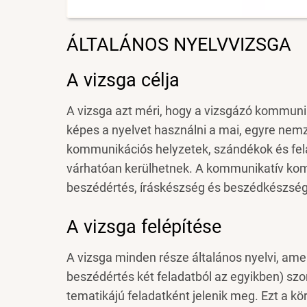
ÁLTALÁNOS NYELVVIZSGA
A vizsga célja
A vizsga azt méri, hogy a vizsgázó kommuni
képes a nyelvet használni a mai, egyre nemz
kommunikációs helyzetek, szándékok és fe
várhatóan kerülhetnek. A kommunikatív kom
beszédértés, íráskészség és beszédkészség
A vizsga felépítése
A vizsga minden része általános nyelvi, ame
beszédértés két feladatból az egyikben) s
tematikájú feladatként jelenik meg. Ezt a 