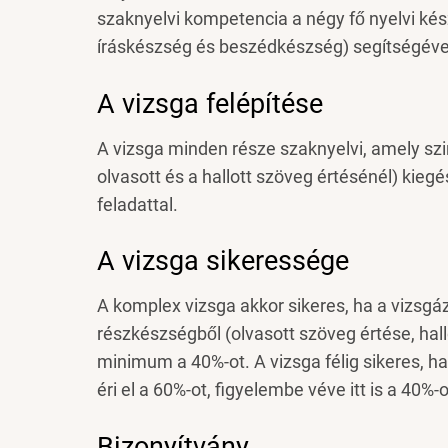
szaknyelvi kompetencia a négy fő nyelvi kész
íráskészség és beszédkészség) segítségéve
A vizsga felépítése
A vizsga minden része szaknyelvi, amely szi
olvasott és a hallott szöveg értésénél) kie
feladattal.
A vizsga sikeressége
A komplex vizsga akkor sikeres, ha a vizsg
részkészségből (olvasott szöveg értése, hal
minimum a 40%-ot. A vizsga félig sikeres, ha
éri el a 60%-ot, figyelembe véve itt is a 4
Bizonyítvány