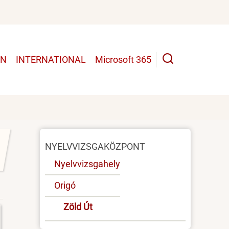
UN
INTERNATIONAL
Microsoft 365
Oldal
NYELVVIZSGAKÖZPONT
menü
Nyelvvizsgahely
Origó
Zöld Út