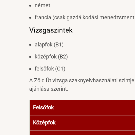
német
francia (csak gazdálkodási menedzsment 
Vizsgaszintek
alapfok (B1)
középfok (B2)
felsõfok (C1)
A Zöld Út vizsga szaknyelvhasználati szintje
ajánlása szerint:
Felsőfok
Középfok