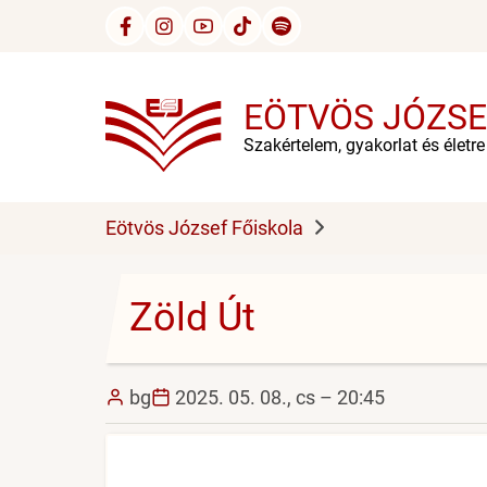
Ugrás
a
tartalomra
EÖTVÖS JÓZSE
Szakértelem, gyakorlat és életr
Eötvös József Főiskola
Zöld Út
bg
2025. 05. 08., cs – 20:45
Image