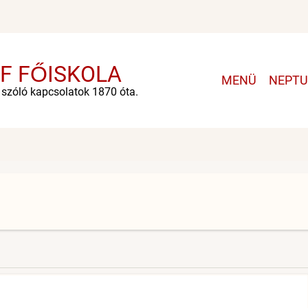
F FŐISKOLA
Main
MENÜ
NEPT
navigation
e szóló kapcsolatok 1870 óta.