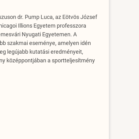
szuson dr. Pump Luca, az Eötvös József
hicagoi Illions Egyetem professzora
Temesvári Nyugati Egyetemen. A
ősebb szakmai eseménye, amelyen idén
eg legújabb kutatási eredményeit,
ény középpontjában a sportteljesítmény