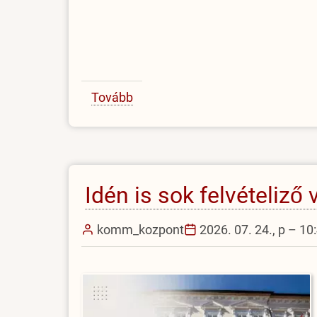
Tovább
(Dr.
Késmárki
Júliára
emlékezünk)
Idén is sok felvételiző
komm_kozpont
2026. 07. 24., p – 10