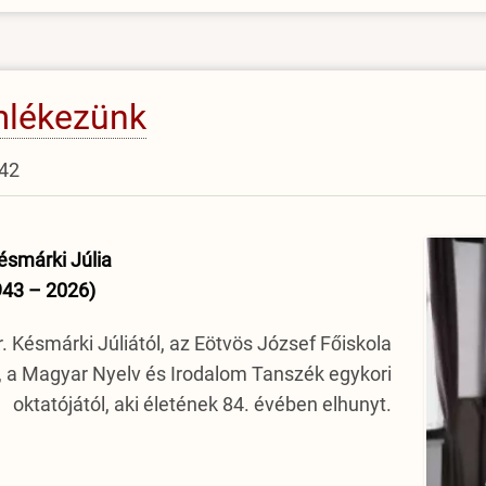
emlékezünk
:42
ésmárki Júlia
943 – 2026)
 Késmárki Júliától, az Eötvös József Főiskola
, a Magyar Nyelv és Irodalom Tanszék egykori
oktatójától, aki életének 84. évében elhunyt.