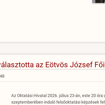
 választotta az Eötvös József Fő
:48
Az Oktatási Hivatal 2026. július 23-án, este 20 ór
szeptemberében induló felsőoktatási képzések felv