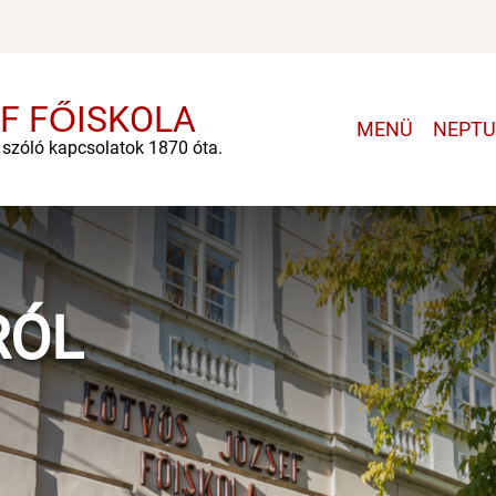
F FŐISKOLA
Main
MENÜ
NEPT
e szóló kapcsolatok 1870 óta.
navigatio
RÓL