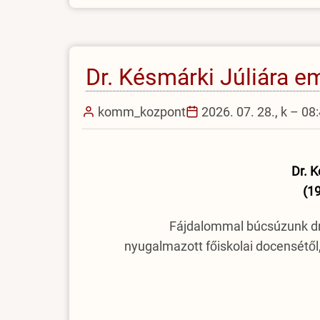
az
EJF-
en)
Dr. Késmárki Júliára 
komm_kozpont
2026. 07. 28., k – 08
Dr. K
(1
Fájdalommal búcsúzunk dr.
nyugalmazott főiskolai docensétől