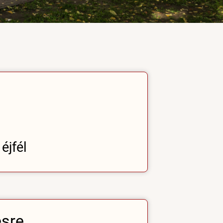
éjfél
ésre