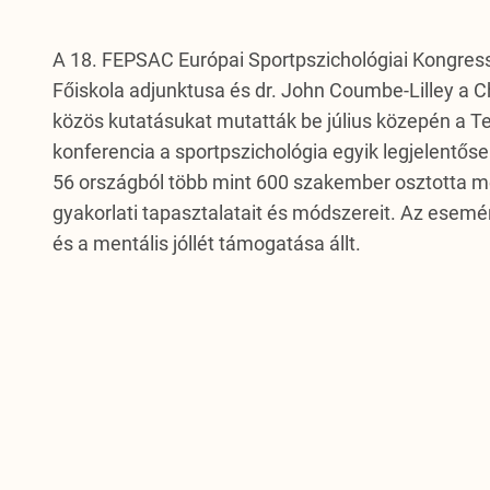
A 18. FEPSAC Európai Sportpszichológiai Kongres
Főiskola adjunktusa és dr. John Coumbe-Lilley a C
közös kutatásukat mutatták be július közepén a 
konferencia a sportpszichológia egyik legjelent
56 országból több mint 600 szakember osztotta m
gyakorlati tapasztalatait és módszereit. Az esem
és a mentális jóllét támogatása állt.