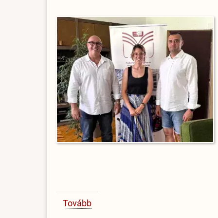
Tovább
(Amerikai
professzor