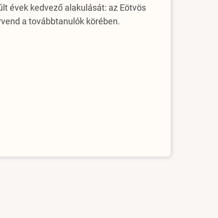
últ évek kedvező alakulását: az Eötvös
örvend a továbbtanulók körében.