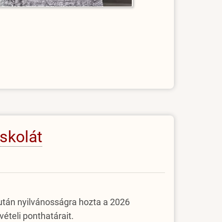
iskolát
a után nyilvánosságra hozta a 2026
ételi ponthatárait.