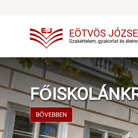
Ugrás
a
tartalomra
EÖTVÖS JÓZSE
Szakértelem, gyakorlat és életr
FŐISKOLÁNK
BŐVEBBEN