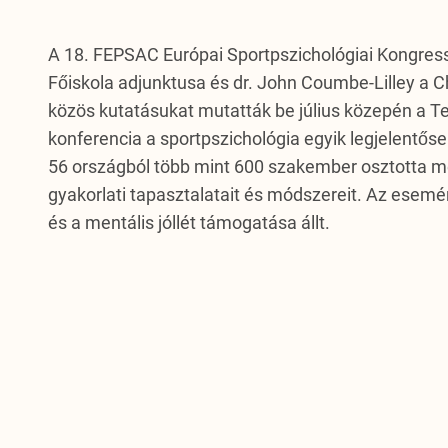
A 18. FEPSAC Európai Sportpszichológiai Kongres
Főiskola adjunktusa és dr. John Coumbe-Lilley a C
közös kutatásukat mutatták be július közepén a 
konferencia a sportpszichológia egyik legjelent
56 országból több mint 600 szakember osztotta m
gyakorlati tapasztalatait és módszereit. Az esem
és a mentális jóllét támogatása állt.