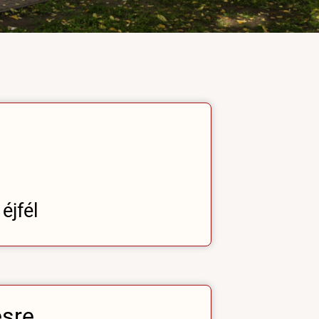
éjfél
ésre