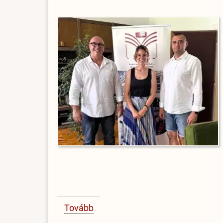
Tovább
(Amerikai
professzor