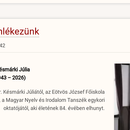
emlékezünk
:42
ésmárki Júlia
943 – 2026)
 Késmárki Júliától, az Eötvös József Főiskola
, a Magyar Nyelv és Irodalom Tanszék egykori
oktatójától, aki életének 84. évében elhunyt.