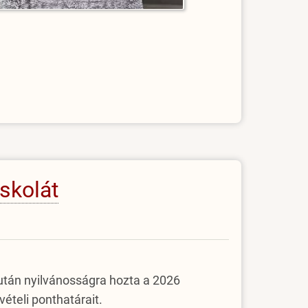
iskolát
a után nyilvánosságra hozta a 2026
ételi ponthatárait.