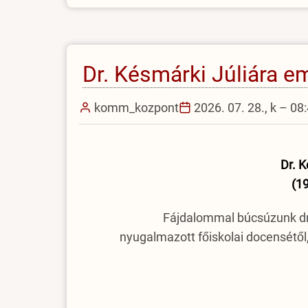
az
EJF-
en)
Dr. Késmárki Júliára 
komm_kozpont
2026. 07. 28., k – 08
Dr. K
(1
Fájdalommal búcsúzunk dr.
nyugalmazott főiskolai docensétől