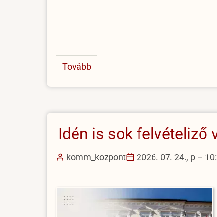
Tovább
(Dr.
Késmárki
Júliára
emlékezünk)
Idén is sok felvételiző
komm_kozpont
2026. 07. 24., p – 10