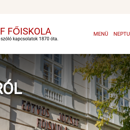
F FŐISKOLA
Main
MENÜ
NEPT
e szóló kapcsolatok 1870 óta.
navigatio
RÓL