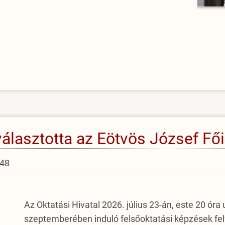
 választotta az Eötvös József Fő
:48
Az Oktatási Hivatal 2026. július 23-án, este 20 ór
szeptemberében induló felsőoktatási képzések felv