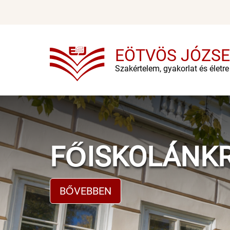
Ugrás
a
tartalomra
EÖTVÖS JÓZSE
Szakértelem, gyakorlat és életr
FŐISKOLÁNK
BŐVEBBEN