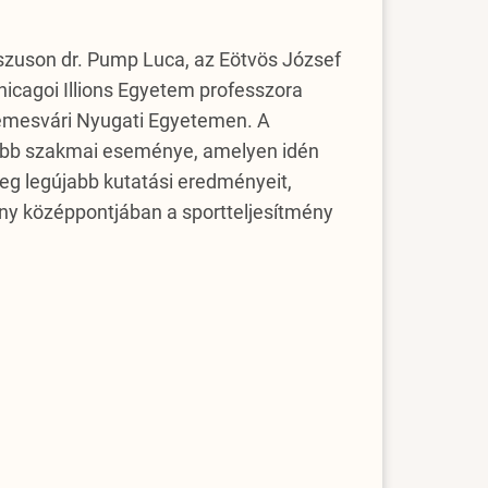
szuson dr. Pump Luca, az Eötvös József
hicagoi Illions Egyetem professzora
Temesvári Nyugati Egyetemen. A
ősebb szakmai eseménye, amelyen idén
eg legújabb kutatási eredményeit,
ény középpontjában a sportteljesítmény