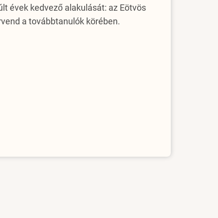
últ évek kedvező alakulását: az Eötvös
örvend a továbbtanulók körében.