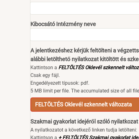
Kibocsátó Intézmény neve
A jelentkezéshez kérjük feltölteni a végzett
alábbi letölthető nyilatkozat kitöltött és szk
Kattintson a
FELTÖLTÉS Oklevél szkennelt változ
Csak egy fájl.
Engedélyezett típusok: pdf.
5 MB limit per file. The accumulated size of all f
FELTÖLTÉS Oklevél szkennelt változata
Szakmai gyakorlat idejéről szóló nyilatkozat 
A nyilatkozatot a következő linken tudja letölteni:
Kattintson a
+ FELTÖLTÉS Szakmai gyakorlat idejé