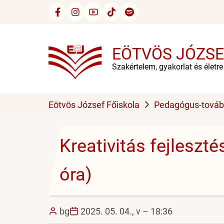
Ugrás
a
tartalomra
EÖTVÖS JÓZSE
Szakértelem, gyakorlat és életr
Eötvös József Főiskola
Pedagógus-tová
Kreativitás fejleszt
óra)
bg
2025. 05. 04., v – 18:36