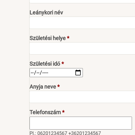
Leánykori név
Születési helye
Születési idő
Anyja neve
Telefonszám
Pl.: 06201234567 +36201234567