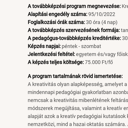
A továbbképzési program megnevezése:
Kr
Alapítási engedély száma:
95/10/2022
Foglalkozási órák száma:
30 óra (4 nap)
A továbbképzés szervezésének formája:
ta
A pedagógus-továbbképzés kreditértéke:
30
Képzés napjai:
péntek - szombat
Jelentkezési feltétel:
egyetem és/vagy főisko
A képzés teljes költsége:
75.000 Ft/fő
A program tartalmának rövid ismertetése:
A kreativitás olyan alapképesség, amelyet 
mindennapi pedagógiai gyakorlatban azonba
nemcsak a kreativitás mibenlétének feltár
módszerek megújítása, valamint a kreatív er
alapját azok a kreatív pedagógiai kutatáso
nemzetközi, mind a hazai oktatás számára. A