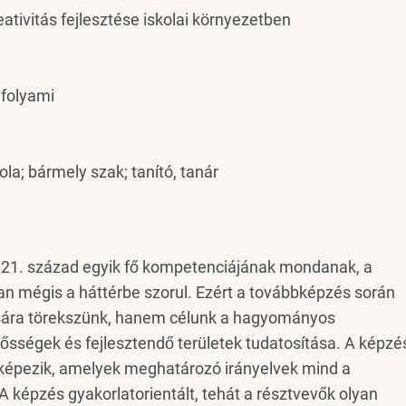
eativitás fejlesztése iskolai környezetben
nfolyami
la; bármely szak; tanító, tanár
a 21. század egyik fő kompetenciájának mondanak, a
n mégis a háttérbe szorul. Ezért a továbbképzés során
ására törekszünk, hanem célunk a hagyományos
ősségek és fejlesztendő területek tudatosítása. A képzé
k képezik, amelyek meghatározó irányelvek mind a
 képzés gyakorlatorientált, tehát a résztvevők olyan