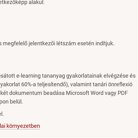
etkezőképp alakul:
 megfelelő jelentkezői létszám esetén indítjuk.
átott e-learning tananyag gyakorlatainak elvégzése és
akorlat 60%-a teljesítendő), valamint tanári önreflexió
indkét dokumentum beadása Microsoft Word vagy PDF
on belül.
l.
lai környezetben