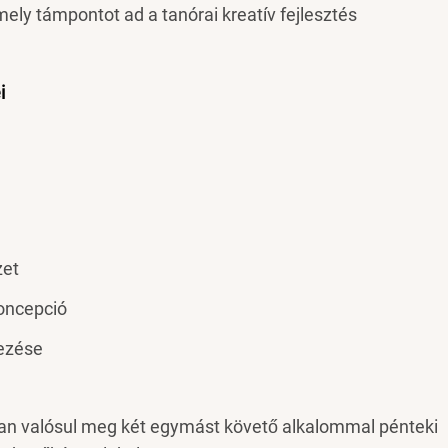
mely támpontot ad a tanórai kreatív fejlesztés
i
zet
koncepció
pezése
an valósul meg két egymást követő alkalommal pénteki