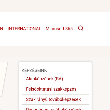
UN
INTERNATIONAL
Microsoft 365
Oldal
KÉPZÉSEINK
menü
Alapképzések (BA)
Felsőoktatási szakképzés
Szakirányú továbbképzések
Pedagógus-továbbképzések