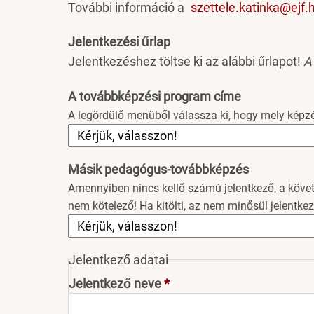
További információ a
szettele.katinka@ejf.
Jelentkezési űrlap
Jelentkezéshez töltse ki az alábbi űrlapot!
A
A továbbképzési program címe
A legördülő menüből válassza ki, hogy mely képzés
Másik pedagógus-továbbképzés
Amennyiben nincs kellő számú jelentkező, a köve
nem kötelező! Ha kitölti, az nem minősül jelentk
Jelentkező adatai
Jelentkező neve