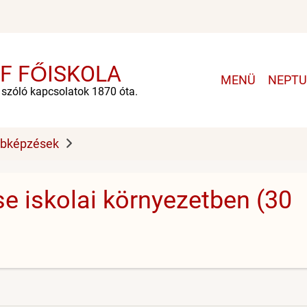
F FŐISKOLA
Main
MENÜ
NEPT
navigation
e szóló kapcsolatok 1870 óta.
bbképzések
ése iskolai környezetben (30