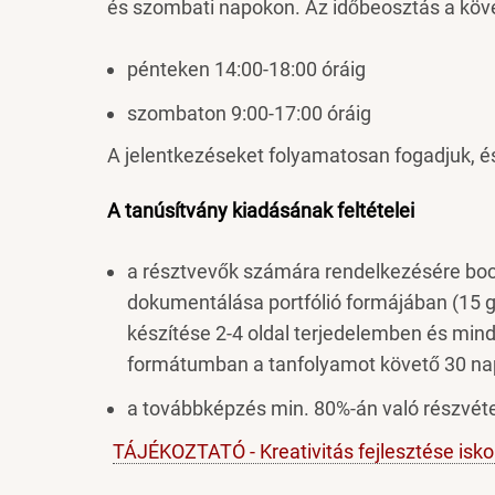
és szombati napokon. Az időbeosztás a köv
pénteken 14:00-18:00 óráig
szombaton 9:00-17:00 óráig
A jelentkezéseket folyamatosan fogadjuk, és
A tanúsítvány kiadásának feltételei
a résztvevők számára rendelkezésére bocs
dokumentálása portfólió formájában (15 gy
készítése 2-4 oldal terjedelemben és m
formátumban a tanfolyamot követő 30 nap
a továbbképzés min. 80%-án való részvéte
TÁJÉKOZTATÓ - Kreativitás fejlesztése isko