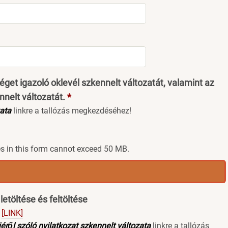
séget igazoló oklevél szkennelt változatát, valamint az
ennelt változatát.
ata
linkre a tallózás megkezdéséhez!
iles in this form cannot exceed 50 MB.
letöltése és feltöltése
[LINK]
ről szóló nyilatkozat szkennelt változata
linkre a tallózás