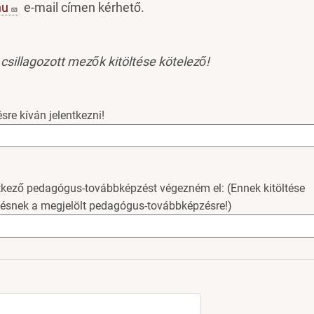
hu
e-mail címen kérhető.
 csillagozott mezők kitöltése kötelező!
re kíván jelentkezni!
tkező pedagógus-továbbképzést végezném el: (Ennek kitöltése
ezésnek a megjelölt pedagógus-továbbképzésre!)