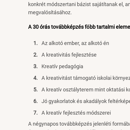
konkrét módszertani bázist sajátítanak el, a
megvalósításához.
A 30 órás továbbképzés főbb tartalmi eleme
Az alkotó ember, az alkotó én
A kreativitás fejlesztése
Kreatív pedagógia
A kreativitást támogató iskolai környe
A kreatív osztályterem mint oktatási 
Jó gyakorlatok és akadályok feltérké
A kreatív fejlesztés módszerei
A négynapos továbbképzés jelenléti formáb