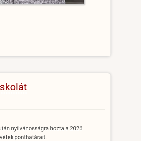
iskolát
a után nyilvánosságra hozta a 2026
ételi ponthatárait.