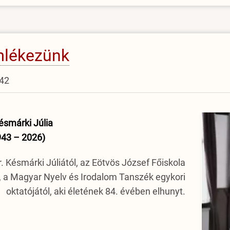
emlékezünk
:42
ésmárki Júlia
943 – 2026)
 Késmárki Júliától, az Eötvös József Főiskola
, a Magyar Nyelv és Irodalom Tanszék egykori
oktatójától, aki életének 84. évében elhunyt.