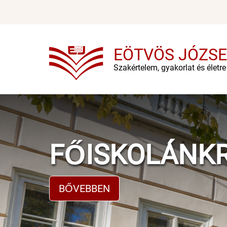
Ugrás
a
tartalomra
EÖTVÖS JÓZSE
Szakértelem, gyakorlat és életr
FŐISKOLÁNK
BŐVEBBEN