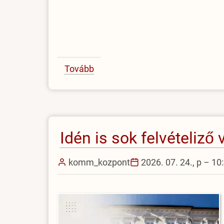
Tovább
(Dr.
Késmárki
Júliára
emlékezünk)
Idén is sok felvételiző
komm_kozpont
2026. 07. 24., p – 10