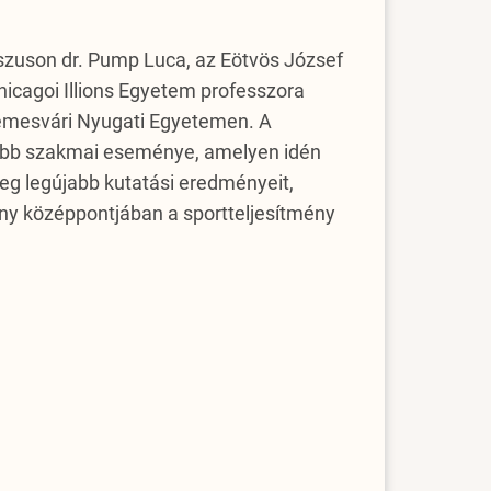
szuson dr. Pump Luca, az Eötvös József
hicagoi Illions Egyetem professzora
Temesvári Nyugati Egyetemen. A
ősebb szakmai eseménye, amelyen idén
eg legújabb kutatási eredményeit,
ény középpontjában a sportteljesítmény