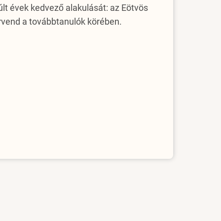
últ évek kedvező alakulását: az Eötvös
örvend a továbbtanulók körében.