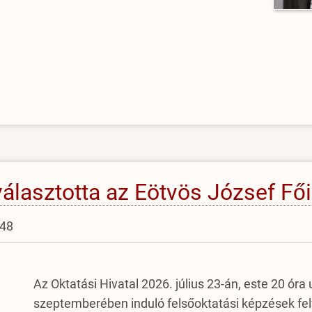
 választotta az Eötvös József Fő
:48
Az Oktatási Hivatal 2026. július 23-án, este 20 ór
szeptemberében induló felsőoktatási képzések felv