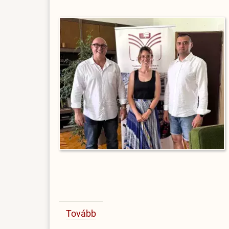
Tovább
(Amerikai
professzor