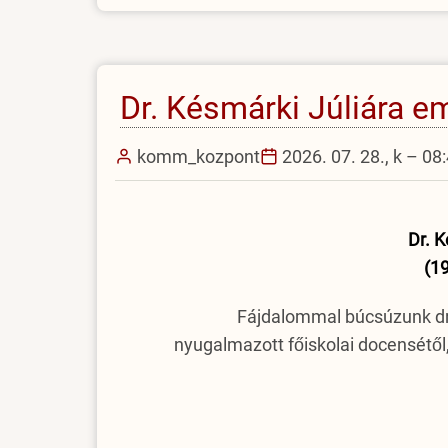
az
EJF-
en)
Dr. Késmárki Júliára 
komm_kozpont
2026. 07. 28., k – 08
Dr. K
(1
Fájdalommal búcsúzunk dr.
nyugalmazott főiskolai docensétől