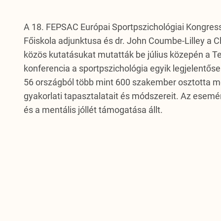
A 18. FEPSAC Európai Sportpszichológiai Kongres
Főiskola adjunktusa és dr. John Coumbe-Lilley a C
közös kutatásukat mutatták be július közepén a 
konferencia a sportpszichológia egyik legjelent
56 országból több mint 600 szakember osztotta m
gyakorlati tapasztalatait és módszereit. Az esem
és a mentális jóllét támogatása állt.