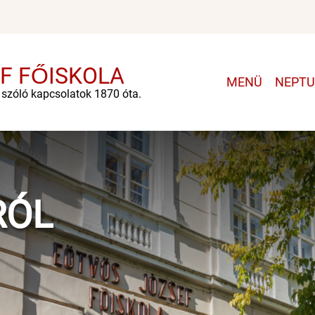
F FŐISKOLA
Main
MENÜ
NEPT
e szóló kapcsolatok 1870 óta.
navigatio
RÓL