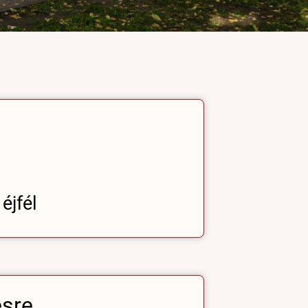
éjfél
ésre