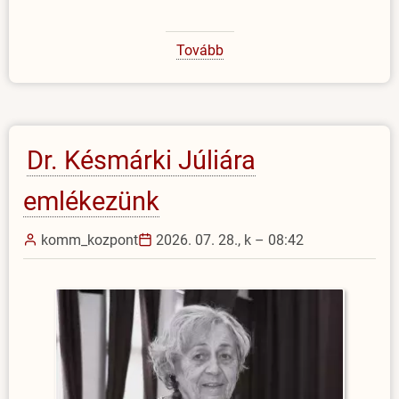
Tovább
(Amerikai
professzor
az
EJF-
en)
Dr. Késmárki Júliára
emlékezünk
komm_kozpont
2026. 07. 28., k – 08:42