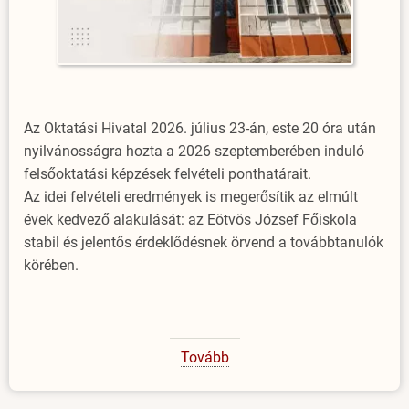
Az Oktatási Hivatal 2026. július 23-án, este 20 óra után
nyilvánosságra hozta a 2026 szeptemberében induló
felsőoktatási képzések felvételi ponthatárait.
Az idei felvételi eredmények is megerősítik az elmúlt
évek kedvező alakulását: az Eötvös József Főiskola
stabil és jelentős érdeklődésnek örvend a továbbtanulók
körében.
Tovább
(Idén
is
sok