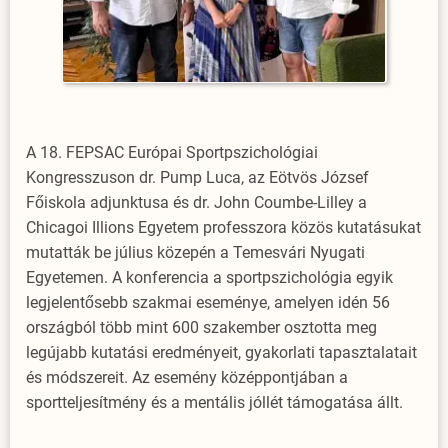
A 18. FEPSAC Európai Sportpszichológiai
Kongresszuson dr. Pump Luca, az Eötvös József
Főiskola adjunktusa és dr. John Coumbe-Lilley a
Chicagoi Illions Egyetem professzora közös kutatásukat
mutatták be július közepén a Temesvári Nyugati
Egyetemen. A konferencia a sportpszichológia egyik
legjelentősebb szakmai eseménye, amelyen idén 56
országból több mint 600 szakember osztotta meg
legújabb kutatási eredményeit, gyakorlati tapasztalatait
és módszereit. Az esemény középpontjában a
sportteljesítmény és a mentális jóllét támogatása állt.