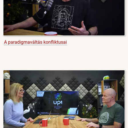
A paradigmaváltás konfliktusai