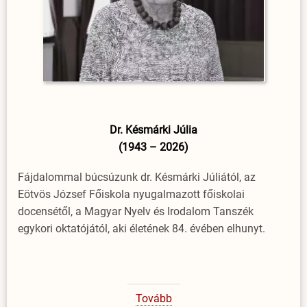
Dr. Késmárki Júlia
(1943 – 2026)
Fájdalommal búcsúzunk dr. Késmárki Júliától, az
Eötvös József Főiskola nyugalmazott főiskolai
docensétől, a Magyar Nyelv és Irodalom Tanszék
egykori oktatójától, aki életének 84. évében elhunyt.
Tovább
(Dr.