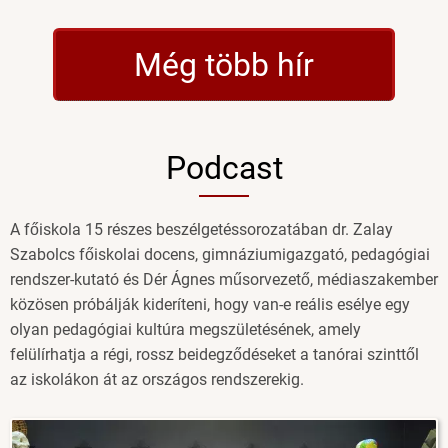
felvételiző
választotta
Még több hír
az
Eötvös
József
Főiskolát)
Podcast
A főiskola 15 részes beszélgetéssorozatában dr. Zalay
Szabolcs főiskolai docens, gimnáziumigazgató, pedagógiai
rendszer-kutató és Dér Ágnes műsorvezető, médiaszakember
közösen próbálják kideríteni, hogy van-e reális esélye egy
olyan pedagógiai kultúra megszületésének, amely
felülírhatja a régi, rossz beidegződéseket a tanórai szinttől
az iskolákon át az országos rendszerekig.