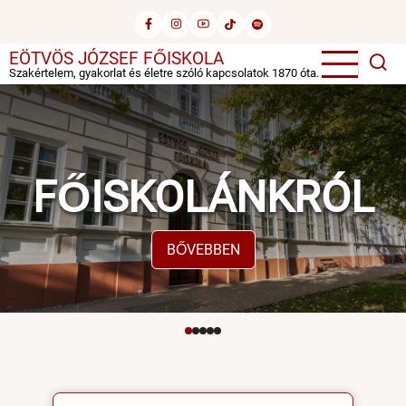
Ugrás
a
tartalomra
EÖTVÖS JÓZSEF FŐISKOLA
Szakértelem, gyakorlat és életre szóló kapcsolatok 1870 óta.
FŐISKOLÁNKRÓL
BŐVEBBEN