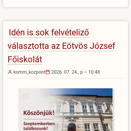
Késmárki
Júliára
emlékezünk)
Idén is sok felvételiző
választotta az Eötvös József
Főiskolát
komm_kozpont
2026. 07. 24., p – 10:48