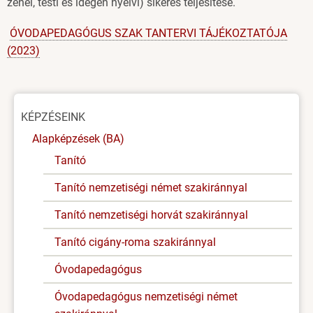
zenei, testi és idegen nyelvi) sikeres teljesítése.
ÓVODAPEDAGÓGUS SZAK TANTERVI TÁJÉKOZTATÓJA
(2023)
Oldal
KÉPZÉSEINK
menü
Alapképzések (BA)
Tanító
Tanító nemzetiségi német szakiránnyal
Tanító nemzetiségi horvát szakiránnyal
Tanító cigány-roma szakiránnyal
Óvodapedagógus
Óvodapedagógus nemzetiségi német