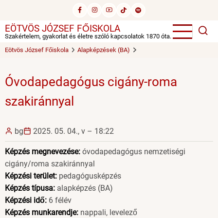
Ugrás
a
EÖTVÖS JÓZSEF FŐISKOLA
tartalomra
Szakértelem, gyakorlat és életre szóló kapcsolatok 1870 óta.
Eötvös József Főiskola
Alapképzések (BA)
Óvodapedagógus cigány-roma
szakiránnyal
bg
2025. 05. 04., v – 18:22
Képzés megnevezése:
óvodapedagógus nemzetiségi
cigány/roma szakiránnyal
Képzési terület:
pedagógusképzés
Képzés típusa:
alapképzés (BA)
Képzési idő:
6 félév
Képzés munkarendje:
nappali, levelező