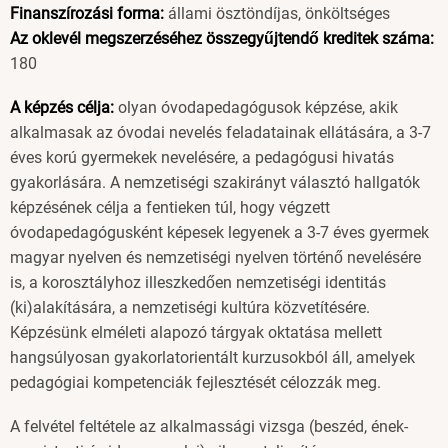
Finanszírozási forma:
állami ösztöndíjas, önköltséges
Az oklevél megszerzéséhez összegyűjtendő kreditek száma:
180
A képzés célja:
olyan óvodapedagógusok képzése, akik
alkalmasak az óvodai nevelés feladatainak ellátására, a 3-7
éves korú gyermekek nevelésére, a pedagógusi hivatás
gyakorlására. A nemzetiségi szakirányt választó hallgatók
képzésének célja a fentieken túl, hogy végzett
óvodapedagógusként képesek legyenek a 3-7 éves gyermek
magyar nyelven és nemzetiségi nyelven történő nevelésére
is, a korosztályhoz illeszkedően nemzetiségi identitás
(ki)alakítására, a nemzetiségi kultúra közvetítésére.
Képzésünk elméleti alapozó tárgyak oktatása mellett
hangsúlyosan gyakorlatorientált kurzusokból áll, amelyek
pedagógiai kompetenciák fejlesztését célozzák meg.
A felvétel feltétele az alkalmassági vizsga (beszéd, ének-