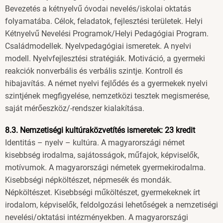
Bevezetés a kétnyelvű óvodai nevelés/iskolai oktatás
folyamatába. Célok, feladatok, fejlesztési területek. Helyi
Kétnyelvű Nevelési Programok/Helyi Pedagógiai Program.
Családmodellek. Nyelvpedagógiai ismeretek. A nyelvi
modell. Nyelvfejlesztési stratégiák. Motiváció, a gyermeki
reakciók nonverbális és verbális szintje. Kontroll és
hibajavítás. A német nyelvi fejlődés és a gyermekek nyelvi
szintjének megfigyelése, nemzetközi tesztek megismerése,
saját mérőeszköz/-rendszer kialakítása.
8.3. Nemzetiségi kultúraközvetítés ismeretek: 23 kredit
Identitás – nyelv – kultúra. A magyarországi német
kisebbség irodalma, sajátosságok, műfajok, képviselők,
motívumok. A magyarországi németek gyermekirodalma.
Kisebbségi népköltészet, népmesék és mondák.
Népköltészet. Kisebbségi műköltészet, gyermekeknek írt
irodalom, képviselők, feldolgozási lehetőségek a nemzetiségi
nevelési/oktatási intézményekben. A magyarországi