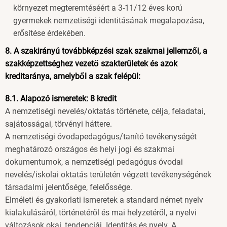
környezet megteremtéséért a 3-11/12 éves korú
gyermekek nemzetiségi identitásának megalapozása,
erősítése érdekében.
8. A szakirányú továbbképzési szak szakmai jellemzői, a
szakképzettséghez vezető szakterületek és azok
kreditaránya, amelyből a szak felépül:
8.1. Alapozó ismeretek: 8 kredit
A nemzetiségi nevelés/oktatás története, célja, feladatai,
sajátosságai, törvényi háttere.
A nemzetiségi óvodapedagógus/tanító tevékenységét
meghatározó országos és helyi jogi és szakmai
dokumentumok, a nemzetiségi pedagógus óvodai
nevelés/iskolai oktatás területén végzett tevékenységének
társadalmi jelentősége, felelőssége.
Elméleti és gyakorlati ismeretek a standard német nyelv
kialakulásáról, történetéről és mai helyzetéről, a nyelvi
változások okai, tendenciái. Identitás és nyelv. A