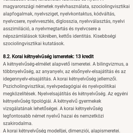
magyarországi németek nyelvhasználata, szociolingvisztikai
alapfogalmak, nyelvsziget, nyelvkontaktus, kódváltás,
nyelvcsere, nyelvvesztés, diglosszia, nyelvválasztás, nyelvi
asszimiláció, a nyelvmegtartás és nyelvcsere a
népszámlálások tükrében, kettős identitás. Kisebbségi
szociolingvisztikai kutatások.
8.2. Korai kétnyelvűség ismeretek: 13 kredit
A kétnyelvűség-elmélet alapvető ismeretei. A bilingvizmus, a
többnyelvűség, az anyanyelv, az elsőnyelv-elsajátítás és az
idegennyelv-elsajátítás. A korai kétnyelvűség jellemzői.
Pszicholingvisztikai, nyelvpedagógiai és nyelvpolitikai
megközelítések. Nyelvelsajátítás és kétnyelvűség. Az egyéni
kétnyelvűség tipológiái. A kétnyelvű gyermekek
vizsgálatának lehetőségei. A korai kétnyelvűség
legfontosabb német nyelvű hazai és nemzetközi
szakirodalma.
A korai kétnyelvűség modelljei, dimenziói, alapismeretei.