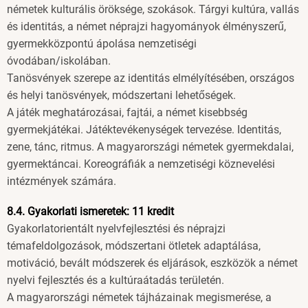
németek kulturális öröksége, szokások. Tárgyi kultúra, vallás
és identitás, a német néprajzi hagyományok élményszerű,
gyermekközpontú ápolása nemzetiségi
óvodában/iskolában.
Tanösvények szerepe az identitás elmélyítésében, országos
és helyi tanösvények, módszertani lehetőségek.
A játék meghatározásai, fajtái, a német kisebbség
gyermekjátékai. Játéktevékenységek tervezése. Identitás,
zene, tánc, ritmus. A magyarországi németek gyermekdalai,
gyermektáncai. Koreográfiák a nemzetiségi köznevelési
intézmények számára.
8.4. Gyakorlati ismeretek: 11 kredit
Gyakorlatorientált nyelvfejlesztési és néprajzi
témafeldolgozások, módszertani ötletek adaptálása,
motiváció, bevált módszerek és eljárások, eszközök a német
nyelvi fejlesztés és a kultúraátadás területén.
A magyarországi németek tájházainak megismerése, a