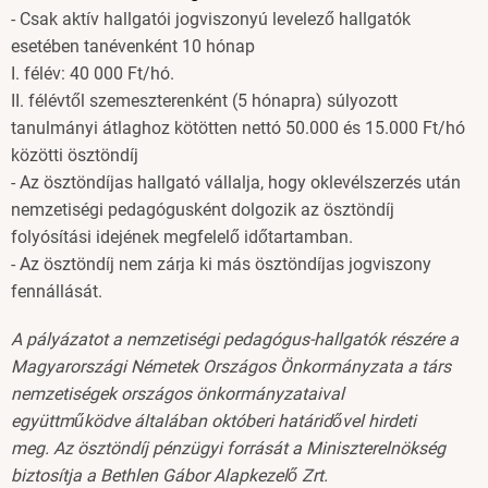
- Csak aktív hallgatói jogviszonyú levelező hallgatók
esetében tanévenként 10 hónap
I. félév: 40 000 Ft/hó.
II. félévtől szemeszterenként (5 hónapra) súlyozott
tanulmányi átlaghoz kötötten nettó 50.000 és 15.000 Ft/hó
közötti ösztöndíj
- Az ösztöndíjas hallgató vállalja, hogy oklevélszerzés után
nemzetiségi pedagógusként dolgozik az ösztöndíj
folyósítási idejének megfelelő időtartamban.
- Az ösztöndíj nem zárja ki más ösztöndíjas jogviszony
fennállását.
A pályázatot a nemzetiségi pedagógus-hallgatók részére a
Magyarországi Németek Országos Önkormányzata a társ
nemzetiségek országos önkormányzataival
együttműködve általában októberi határidővel hirdeti
meg. Az ösztöndíj pénzügyi forrását a Miniszterelnökség
biztosítja a Bethlen Gábor Alapkezelő Zrt.