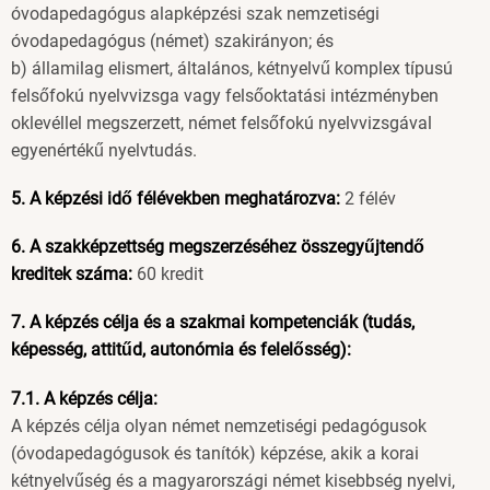
óvodapedagógus alapképzési szak nemzetiségi
óvodapedagógus (német) szakirányon; és
b) államilag elismert, általános, kétnyelvű komplex típusú
felsőfokú nyelvvizsga vagy felsőoktatási intézményben
oklevéllel megszerzett, német felsőfokú nyelvvizsgával
egyenértékű nyelvtudás.
5. A képzési idő félévekben meghatározva:
2 félév
6. A szakképzettség megszerzéséhez összegyűjtendő
kreditek száma:
60 kredit
7. A képzés célja és a szakmai kompetenciák (tudás,
képesség, attitűd, autonómia és felelősség):
7.1. A képzés célja:
A képzés célja olyan német nemzetiségi pedagógusok
(óvodapedagógusok és tanítók) képzése, akik a korai
kétnyelvűség és a magyarországi német kisebbség nyelvi,