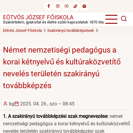
Ugrás
a
EÖTVÖS JÓZSEF FŐISKOLA
tartalomra
Szakértelem, gyakorlat és életre szóló kapcsolatok 1870 óta.
Eötvös József Főiskola
Szakirányú továbbképzések
Német nemzetiségi pedagógus a
korai kétnyelvű és kultúraközvetítő
nevelés területén szakirányú
továbbképzés
bg
2025. 04. 26., szo – 08:45
1.
A szakirányú továbbképzési szak megnevezése:
német
nemzetiségi pedagógus a korai kétnyelvű és kultúraközvetítő
nevelés területén szakirányú továbbképzési szak