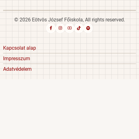
© 2026 Eötvös József Főiskola, All rights reserved.
Footer
Kapcsolat alap
menu
Impresszum
Adatvédelem