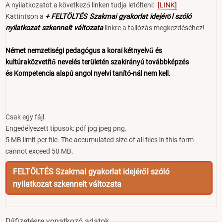
A nyilatkozatot a következő linken tudja letölteni:
[LINK]
Kattintson a
+ FELTÖLTÉS Szakmai gyakorlat idejéről szóló
nyilatkozat szkennelt változata
linkre a tallózás megkezdéséhez!
Német nemzetiségi pedagógus a korai kétnyelvű és
kultúraközvetítő nevelés területén szakirányú továbbképzés
és Kompetencia alapú angol nyelvi tanító-nál nem kell.
Csak egy fájl.
Engedélyezett típusok: pdf jpg jpeg png.
5 MB limit per file. The accumulated size of all files in this form
cannot exceed 50 MB.
FELTÖLTÉS Szakmai gyakorlat idejéről szóló
nyilatkozat szkennelt változata
Díjfizetésre vonatkozó adatok