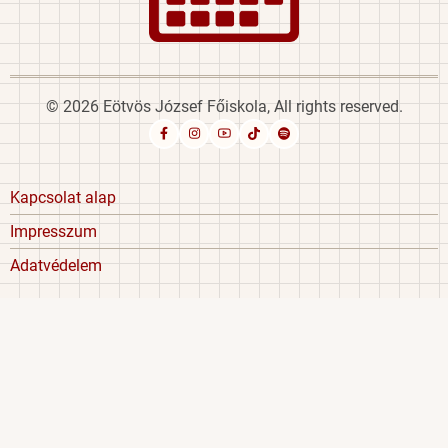
© 2026 Eötvös József Főiskola, All rights reserved.
Footer
Kapcsolat alap
menu
Impresszum
Adatvédelem