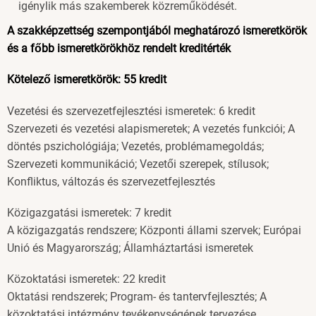
igénylik más szakemberek közreműködését.
A szakképzettség szempontjából meghatározó ismeretkörök
és a főbb ismeretkörökhöz rendelt kreditérték
Kötelező ismeretkörök: 55 kredit
Vezetési és szervezetfejlesztési ismeretek: 6 kredit
Szervezeti és vezetési alapismeretek; A vezetés funkciói; A
döntés pszichológiája; Vezetés, problémamegoldás;
Szervezeti kommunikáció; Vezetői szerepek, stílusok;
Konfliktus, változás és szervezetfejlesztés
Közigazgatási ismeretek: 7 kredit
A közigazgatás rendszere; Központi állami szervek; Európai
Unió és Magyarország; Államháztartási ismeretek
Közoktatási ismeretek: 22 kredit
Oktatási rendszerek; Program- és tantervfejlesztés; A
közoktatási intézmény tevékenységének tervezése,