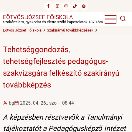
Ugrás
a
EÖTVÖS JÓZSEF FŐISKOLA
tartalomra
Szakértelem, gyakorlat és életre szóló kapcsolatok 1870 óta.
Eötvös József Főiskola
Szakirányú továbbképzések
Tehetséggondozás,
tehetségfejlesztés pedagógus-
szakvizsgára felkészítő szakirányú
továbbképzés
bg
2025. 04. 26., szo – 08:44
A képzésben résztvevők a Tanulmányi
tájékoztatót a Pedagógusképző Intézet