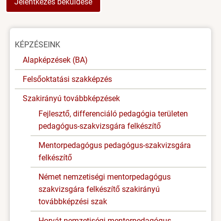
Oldal
KÉPZÉSEINK
menü
Alapképzések (BA)
Felsőoktatási szakképzés
Szakirányú továbbképzések
Fejlesztő, differenciáló pedagógia területen
pedagógus-szakvizsgára felkészítő
Mentorpedagógus pedagógus-szakvizsgára
felkészítő
Német nemzetiségi mentorpedagógus
szakvizsgára felkészítő szakirányú
továbbképzési szak
Horvát nemzetiségi mentorpedagógus