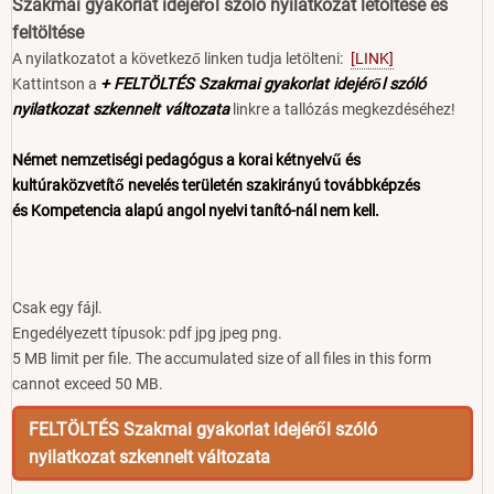
Szakmai gyakorlat idejéről szóló nyilatkozat letöltése és
feltöltése
A nyilatkozatot a következő linken tudja letölteni:
[LINK]
Kattintson a
+ FELTÖLTÉS Szakmai gyakorlat idejéről szóló
nyilatkozat szkennelt változata
linkre a tallózás megkezdéséhez!
Német nemzetiségi pedagógus a korai kétnyelvű és
kultúraközvetítő nevelés területén szakirányú továbbképzés
és Kompetencia alapú angol nyelvi tanító-nál nem kell.
Csak egy fájl.
Engedélyezett típusok: pdf jpg jpeg png.
5 MB limit per file. The accumulated size of all files in this form
cannot exceed 50 MB.
FELTÖLTÉS Szakmai gyakorlat idejéről szóló
nyilatkozat szkennelt változata