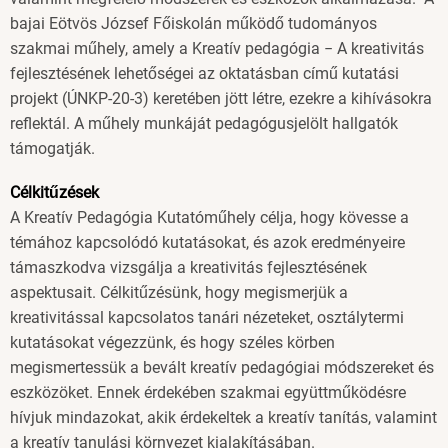
bajai Eötvös József Főiskolán működő tudományos
szakmai műhely, amely a Kreatív pedagógia − A kreativitás
fejlesztésének lehetőségei az oktatásban című kutatási
projekt (ÚNKP-20-3) keretében jött létre, ezekre a kihívásokra
reflektál. A műhely munkáját pedagógusjelölt hallgatók
támogatják.
Célkitűzések
A Kreatív Pedagógia Kutatóműhely célja, hogy kövesse a
témához kapcsolódó kutatásokat, és azok eredményeire
támaszkodva vizsgálja a kreativitás fejlesztésének
aspektusait. Célkitűzésünk, hogy megismerjük a
kreativitással kapcsolatos tanári nézeteket, osztálytermi
kutatásokat végezzünk, és hogy széles körben
megismertessük a bevált kreatív pedagógiai módszereket és
eszközöket. Ennek érdekében szakmai együttműködésre
hívjuk mindazokat, akik érdekeltek a kreatív tanítás, valamint
a kreatív tanulási környezet kialakításában.