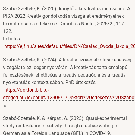
Szabó-Szettele, K. (2026): Iránytű a kreativitás méréséhez. A
PISA 2022 Kreatív gondolkodás vizsgálat eredményeinek
bemutatása és értékelése. Danubius Noster, 2025/2., 117-
122.
Letöltés:
https://ejf.hu/sites/default/files/DN/Csalad_Ovoda_Iskola_
Szabó-Szettele, K. (2024): A kreatív szövegalkotási képesség
vizsgálata az idegennyelvórán: A kreativitás tartalomalapú
fejlesztésének lehetősége a kreatív pedagógia és a kreatív
nyelvtanulás kontextusában. PhD értekezés:
https://doktori.bibl.u-
szeged.hu/id/eprint/12308/1/Doktori%20ertekezes%20Szabo
Szabó-Szettele, K. & Kárpáti, A. (2023): Quasi-experimental
study on fostering creativity through creative writing in
German as a Foreign Language (GFL) in COVID-19.