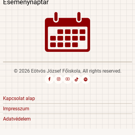
Eseménynaptár
Image
© 2026 Eötvös József Főiskola, All rights reserved.
Footer
Kapcsolat alap
menu
Impresszum
Adatvédelem