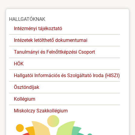
Oldal
HALLGATÓKNAK
menü
Intézményi tájékoztató
Intézetek letölthető dokumentumai
Tanulmányi és Felnőttképzési Csoport
HÖK
Hallgatói Információs és Szolgáltató Iroda (HISZI)
Ösztöndíjak
Kollégium
Miskolczy Szakkollégium