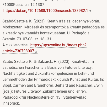
F1000Research, 12:1307
https://doi.org/10.12688/f1000research.133982.1
Szabó-Szettele, K. (2023): Kreatív írás az idegennyelvórán.
Módszertani kérdések és szempontok a kreatív pedagógia és
a kreatív nyelvtanulás kontextusában. Új Pedagógiai
Szemle. 73. 07-08. sz. 18–31.
A cikk letöltése:
https://upszonline.hu/index.php?
article=730708007
Szabó-Szettele, K., & Balzarek, H. (2023): Kreativität im
ästhetischen Forschen als Basis von Futures Literacy:
Nachhaltigkeit und Zukunftskompetenzen in Lehr- und
Lernmethoden der Primardidaktik durch Kunst und Kultur. In:
Sippl, Carmen and Brandhofer, Gerhard and Rauscher, Erwin
(eds.): Futures Literacy. Zukunft lernen und lehren.
Pädagogik für Niederösterreich, 13 . Studienverlag,
Innsbruck.