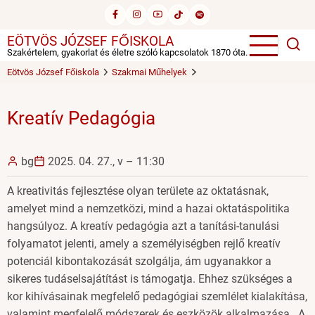
Ugrás
a
EÖTVÖS JÓZSEF FŐISKOLA
tartalomra
Szakértelem, gyakorlat és életre szóló kapcsolatok 1870 óta.
Eötvös József Főiskola
Szakmai Műhelyek
Kreatív Pedagógia
bg
2025. 04. 27., v – 11:30
A kreativitás fejlesztése olyan területe az oktatásnak,
amelyet mind a nemzetközi, mind a hazai oktatáspolitika
hangsúlyoz. A kreatív pedagógia azt a tanítási-tanulási
folyamatot jelenti, amely a személyiségben rejlő kreatív
potenciál kibontakozását szolgálja, ám ugyanakkor a
sikeres tudáselsajátítást is támogatja. Ehhez szükséges a
kor kihívásainak megfelelő pedagógiai szemlélet kialakítása,
valamint megfelelő módszerek és eszközök alkalmazása. A