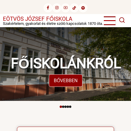
Ugrás
a
tartalomra
EÖTVÖS JÓZSEF FŐISKOLA
Szakértelem, gyakorlat és életre szóló kapcsolatok 1870 óta.
FŐISKOLÁNKRÓL
BŐVEBBEN