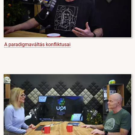
A paradigmaváltás konfliktusai