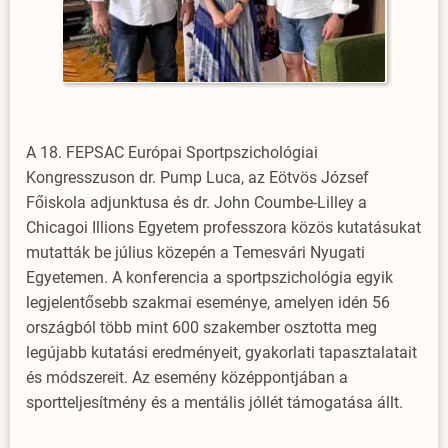
A 18. FEPSAC Európai Sportpszichológiai
Kongresszuson dr. Pump Luca, az Eötvös József
Főiskola adjunktusa és dr. John Coumbe-Lilley a
Chicagoi Illions Egyetem professzora közös kutatásukat
mutatták be július közepén a Temesvári Nyugati
Egyetemen. A konferencia a sportpszichológia egyik
legjelentősebb szakmai eseménye, amelyen idén 56
országból több mint 600 szakember osztotta meg
legújabb kutatási eredményeit, gyakorlati tapasztalatait
és módszereit. Az esemény középpontjában a
sportteljesítmény és a mentális jóllét támogatása állt.