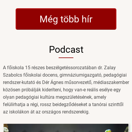
felvételiző
választotta
Még több hír
az
Eötvös
József
Főiskolát)
Podcast
A főiskola 15 részes beszélgetéssorozatában dr. Zalay
Szabolcs főiskolai docens, gimnáziumigazgató, pedagógiai
rendszer-kutató és Dér Ágnes műsorvezető, médiaszakember
közösen próbálják kideríteni, hogy van-e reális esélye egy
olyan pedagógiai kultúra megszületésének, amely
felülírhatja a régi, rossz beidegződéseket a tanórai szinttől
az iskolákon át az országos rendszerekig.