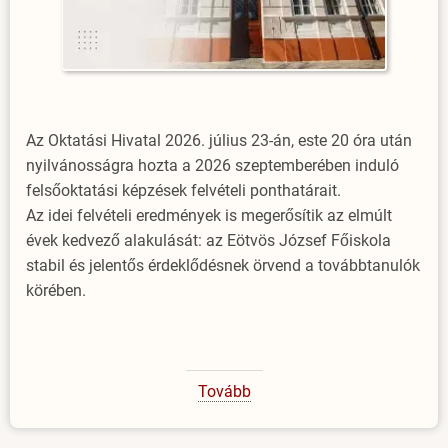
Az Oktatási Hivatal 2026. július 23-án, este 20 óra után
nyilvánosságra hozta a 2026 szeptemberében induló
felsőoktatási képzések felvételi ponthatárait.
Az idei felvételi eredmények is megerősítik az elmúlt
évek kedvező alakulását: az Eötvös József Főiskola
stabil és jelentős érdeklődésnek örvend a továbbtanulók
körében.
Tovább
(Idén
is
sok