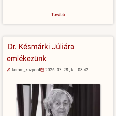
Tovább
(Amerikai
professzor
az
EJF-
en)
Dr. Késmárki Júliára
emlékezünk
komm_kozpont
2026. 07. 28., k – 08:42