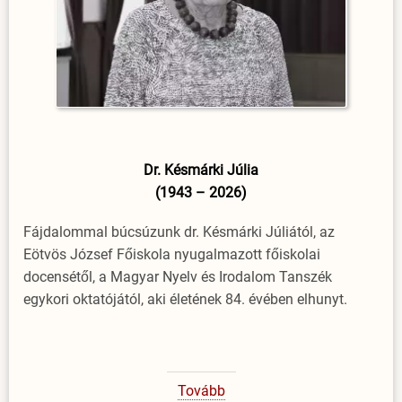
Dr. Késmárki Júlia
(1943 – 2026)
Fájdalommal búcsúzunk dr. Késmárki Júliától, az
Eötvös József Főiskola nyugalmazott főiskolai
docensétől, a Magyar Nyelv és Irodalom Tanszék
egykori oktatójától, aki életének 84. évében elhunyt.
Tovább
(Dr.