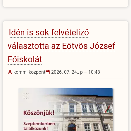
Késmárki
Júliára
emlékezünk)
Idén is sok felvételiző
választotta az Eötvös József
Főiskolát
komm_kozpont
2026. 07. 24., p – 10:48